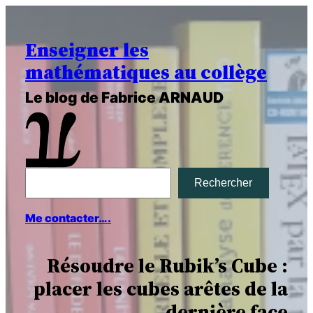
Enseigner les
mathématiques au collège
Le blog de Fabrice ARNAUD
R
Rechercher
e
Me contacter….
c
Résoudre le Rubik’s Cube :
h
placer les cubes arêtes de la
e
dernière face