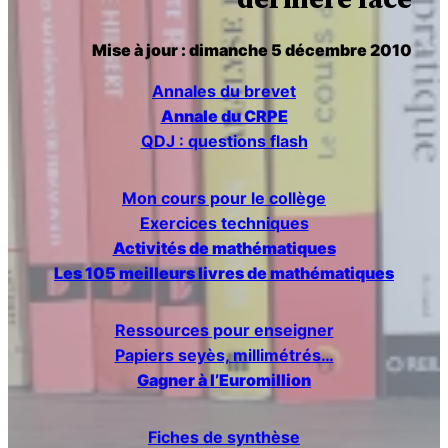
r
Mise à jour : dimanche 5 décembre 2010
c
Annales du brevet
h
Annale du CRPE
QDJ : questions flash
e
Mon cours pour le collège
r
Exercices techniques
Activités de mathématiques
Les 105 meilleurs livres de mathématiques
Ressources pour enseigner
Papiers seyès, millimétrés…
Gagner à l’Euromillion
Fiches de synthèse