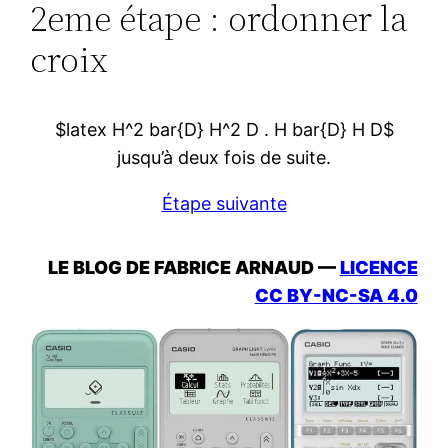
2eme étape : ordonner la
croix
$latex H^2 bar{D} H^2 D . H bar{D} H D$
jusqu’à deux fois de suite.
Étape suivante
LE BLOG DE FABRICE ARNAUD —
LICENCE
CC BY-NC-SA 4.0