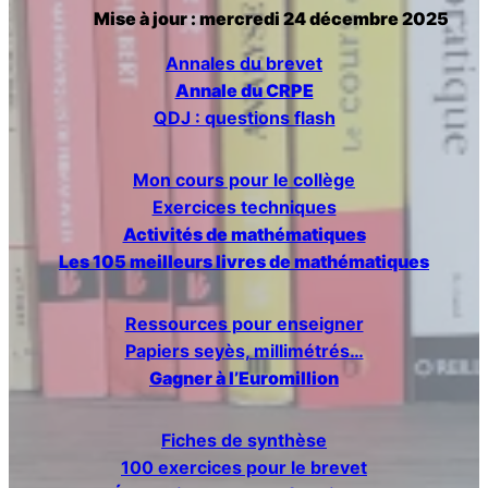
Mise à jour : mercredi 24 décembre 2025
r
Annales du brevet
c
Annale du CRPE
QDJ : questions flash
h
e
Mon cours pour le collège
Exercices techniques
r
Activités de mathématiques
Les 105 meilleurs livres de mathématiques
Ressources pour enseigner
Papiers seyès, millimétrés…
Gagner à l’Euromillion
Fiches de synthèse
100 exercices pour le brevet