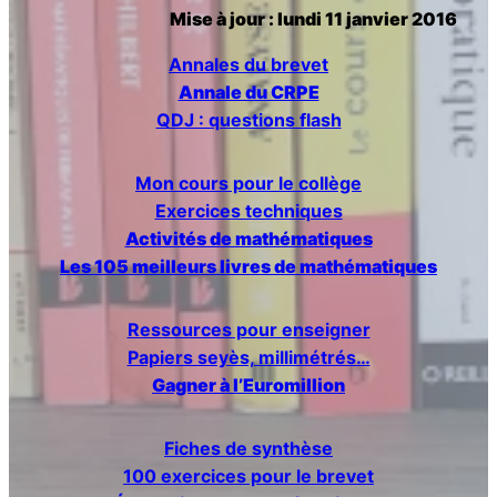
Mise à jour : lundi 11 janvier 2016
r
Annales du brevet
c
Annale du CRPE
QDJ : questions flash
h
e
Mon cours pour le collège
Exercices techniques
r
Activités de mathématiques
Les 105 meilleurs livres de mathématiques
Ressources pour enseigner
Papiers seyès, millimétrés…
Gagner à l’Euromillion
Fiches de synthèse
100 exercices pour le brevet