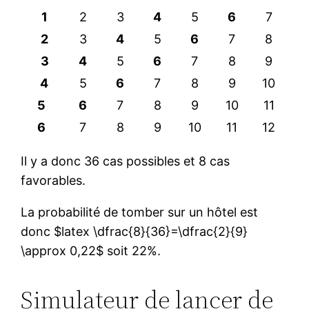
1
2
3
4
5
6
7
2
3
4
5
6
7
8
3
4
5
6
7
8
9
4
5
6
7
8
9
10
5
6
7
8
9
10
11
6
7
8
9
10
11
12
Il y a donc 36 cas possibles et 8 cas
favorables.
La probabilité de tomber sur un hôtel est
donc $latex \dfrac{8}{36}=\dfrac{2}{9}
\approx 0,22$ soit 22%.
Simulateur de lancer de