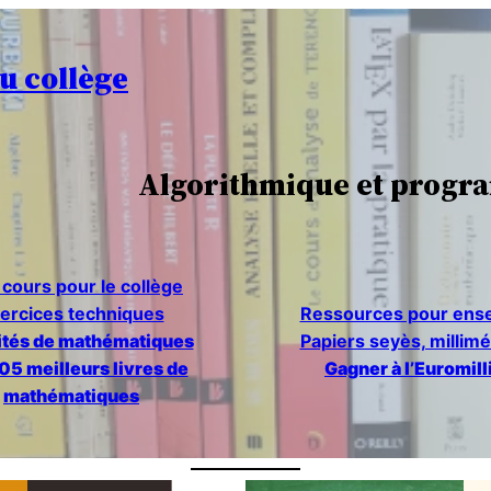
u collège
Algorithmique et program
cours pour le collège
ercices techniques
Ressources pour ens
ités de mathématiques
Papiers seyès, millim
05 meilleurs livres de
Gagner à l’Euromill
mathématiques