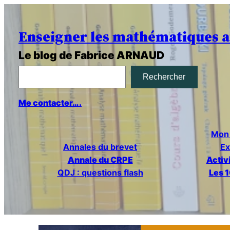
Enseigner les mathématiques a
Le blog de Fabrice ARNAUD
R
Rechercher
e
Me contacter….
c
Mon 
h
Annales du brevet
Ex
Annale du CRPE
Activ
e
QDJ : questions flash
Les 1
r
c