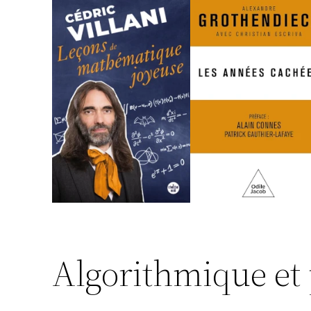
h
e
r
Algorithmique et 